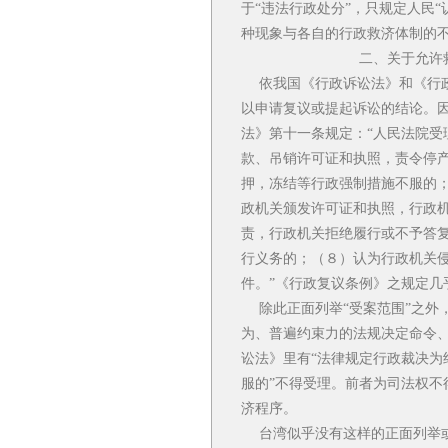
于“违法行政处分”，只规定人民
种现象与各自的行政救济体制的
二、关于允许救济
依我国《行政诉讼法》和《行政
以申请复议或提起诉讼的结论。因
法》第十一条规定：“人民法院
款、吊销许可证和执照，责令停
押，冻结等行政强制措施不服的
政机关颁发许可证和执照，行政
责，行政机关拒绝履行或不予答
行义务的；（８）认为行政机关
件。”《行政复议条例》之规定几
除此正面列举“受案范围”之外
为、普遍约束力的法规决定命令
讼法》里有“法律规定行政裁决为
服的”不得受理。前者为司法权
济程序。
台湾似乎没有这样的正面列举或