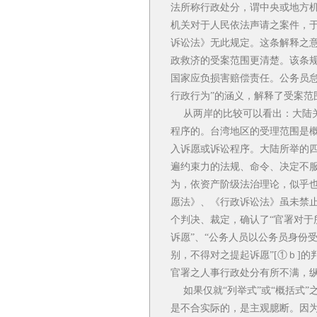
法所称行政处分，谓中央或地方
机关对于人民依法声请之案件，
诉讼法》无此规定。这条解释之
政救济的受案范围更清楚。该条
国家应负损害赔偿责任。公务员怠
行政行为”的涵义，解释了受案范
从两岸的比较可以看出：大陆关
程序的。台湾地区的受理范围是
入诉愿或诉讼程序。大陆所举的
遍约束力的法规、命令、决定不服
为，依资产阶级法治理论，似乎
愿法》、《行政诉讼法》虽未禁止
个判决、裁定，确认了“官署对
诉愿”、“公务人员以公务员身份
别，不得对之提起诉愿”[①ｂ]的
官署之人事行政处分有所不满，纵
如果仅就“列举式”或“概括式”
是不合实际的，是主观臆断。因