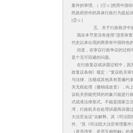
案件的审理。）[①ｃ]然而中国
民政府所作的具体行政行为提起
[②ｃ]
五、关于行政救济中的
我在本节里没有使用“违宪审查
代史以来出现的两类有中国特色的
但是，在审议行政争议的过程中
是个无可回避的问题。
在行政复议或诉愿过程中，因系
政复议条例》规定：“复议机关
与法律、法规或其他具有普遍约束
关无权处理（撤销或改变），向
议机关所能究辩的对象只能是行
式或准法律形式。不能是国家立
湾，行政机关在处理诉愿再诉愿
大法官会议”去解释。其《司法院
件。”其《司法院大法官审理案
（是否违宪、是否互相抵触）的具