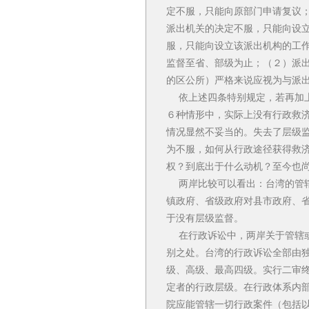
定不服，只能向原部门申请复议
派出机关的决定不服，只能向设
服，只能向设立该派出机构的工
监督至省、部级为止；（２）派
的区公所）严格来说应视为与派
依上述四条特别规定，若再加上“
６种情形中，实际上没有行政救济
情况显然不妥当的。失去了层级
为不服，如何从行政途径获得救
权？到底出于什么动机？至今也
两岸比较可以看出：台湾的管辖
镇政府、省级政府对县市政府、
于没有层级监督。
在行政诉讼中，两岸关于管辖或
别之处。台湾的行政诉讼全部由
级、高级、最高四级。实行二审
定者的行政层级。在行政体系内
院应能管辖一切行政案件（包括