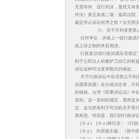
无需等待、迳行判决，显然又有
件法》第五条第二项：最高法院
裁定停止诉讼程序之权？法无明
六、关于不利变更禁止
任何争讼，诉诸上一级行政或司
或上诉之制的本旨相违。
行政复议或行政诉愿应否规定“
利于公民法人积极护卫自己的权
诉讼这种司法复审殿后的缘故。
关于行政诉讼中应否禁止不利变
诉愿再诉愿）处分或决定者，不得
的移植。台湾《民事诉讼法》中似
原则。这一原则的规定，显然是从
定。这当然有利于司法机关不受
衷相违。特别是，我们的行政诉
[①ａ] [②ａ]林纪东：《行
[③ａ] 许崇德主编：《新中
[④ａ] [⑤ａ]张树义主编：