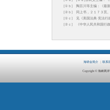
[①ｂ] 陶百川等主编：《最
[②ｂ] 同上书，２１７３页
[①ｃ] 见《美国法典·宪法行
[②ｃ] 《中华人民共和国行
海研会简介
|
联系
Copyright © 海