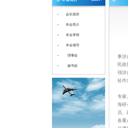
会长致辞
本会简介
本会章程
本会领导
理事处
事涉
民政
秘书处
强涉
祉作
专家
海研
员、
各重