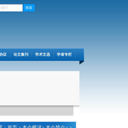
协议
论文集刊
学术文选
学者专栏
置：
首页
>
本会概况>
本会简介>
>