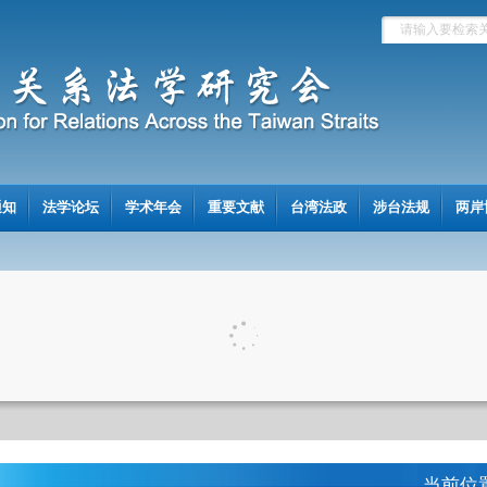
通知
法学论坛
学术年会
重要文献
台湾法政
涉台法规
两岸
当前位